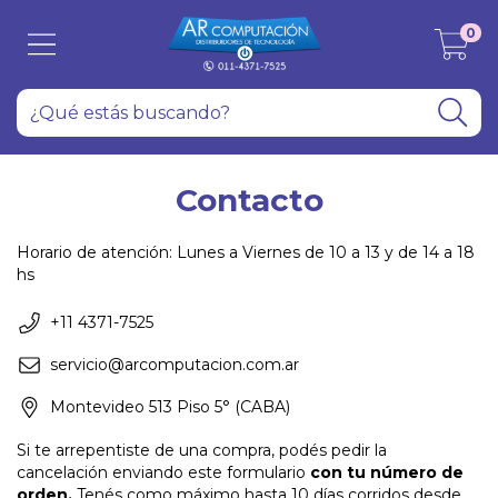
0
Contacto
Horario de atención: Lunes a Viernes de 10 a 13 y de 14 a 18
hs
+11 4371-7525
servicio@arcomputacion.com.ar
Montevideo 513 Piso 5° (CABA)
Si te arrepentiste de una compra, podés pedir la
cancelación enviando este formulario
con tu número de
orden.
Tenés como máximo hasta 10 días corridos desde