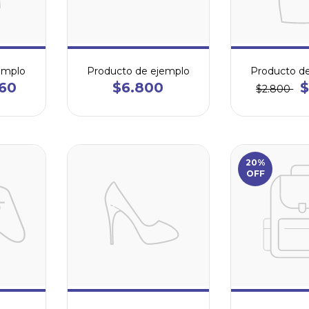
emplo
Producto de ejemplo
Producto d
60
$6.800
$
$2.800
20%
OFF