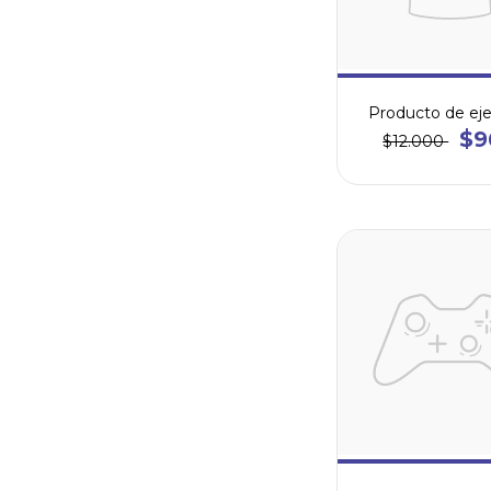
Producto de ej
$9
$12.000