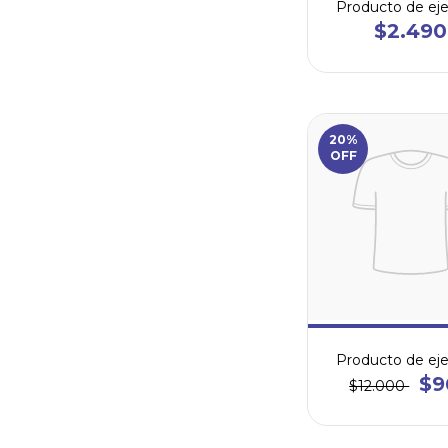
Producto de ej
$2.490
20%
OFF
Producto de ej
$9
$12.000