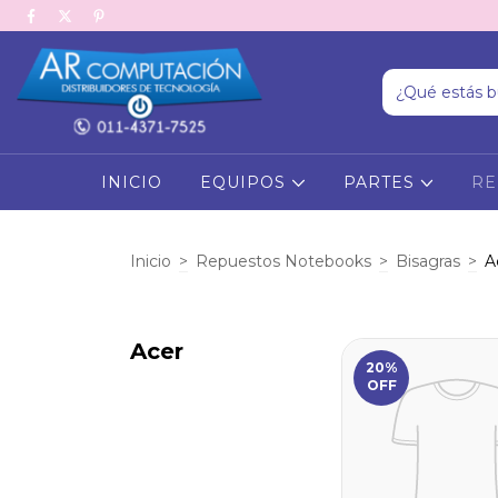
INICIO
EQUIPOS
PARTES
RE
Inicio
>
Repuestos Notebooks
>
Bisagras
>
A
Acer
20%
OFF